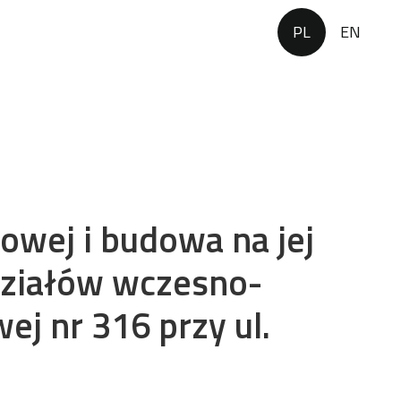
PL
EN
wej i budowa na jej
ziałów wczesno-
ej nr 316 przy ul.