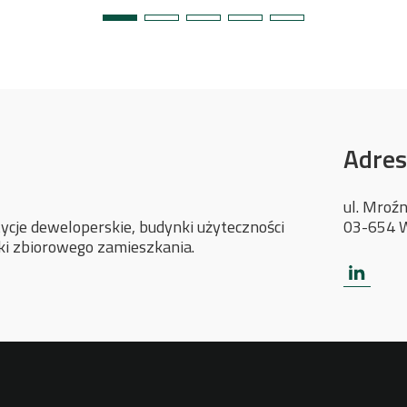
Adres
ul. Mroź
03-654 
cje deweloperskie, budynki użyteczności
nki zbiorowego zamieszkania.